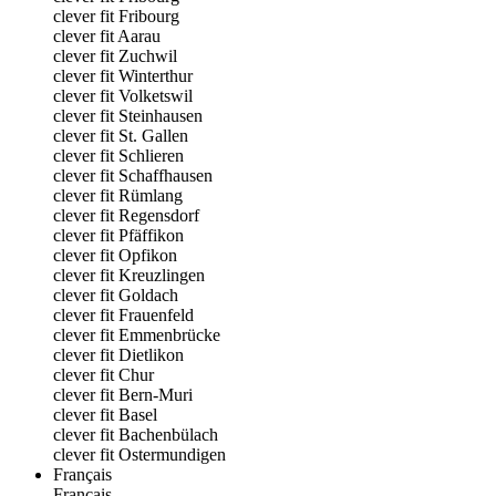
clever fit Fribourg
clever fit Aarau
clever fit Zuchwil
clever fit Winterthur
clever fit Volketswil
clever fit Steinhausen
clever fit St. Gallen
clever fit Schlieren
clever fit Schaffhausen
clever fit Rümlang
clever fit Regensdorf
clever fit Pfäffikon
clever fit Opfikon
clever fit Kreuzlingen
clever fit Goldach
clever fit Frauenfeld
clever fit Emmenbrücke
clever fit Dietlikon
clever fit Chur
clever fit Bern-Muri
clever fit Basel
clever fit Bachenbülach
clever fit Ostermundigen
Français
Français