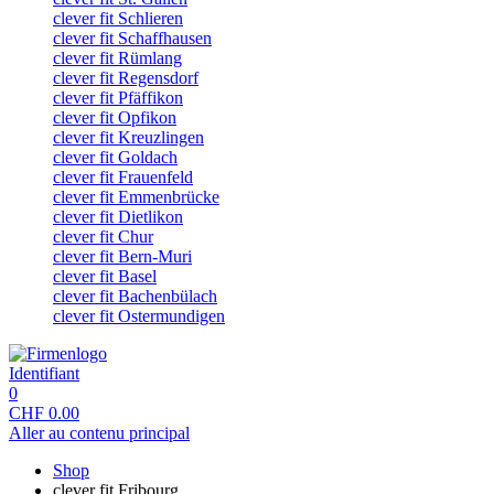
clever fit Schlieren
clever fit Schaffhausen
clever fit Rümlang
clever fit Regensdorf
clever fit Pfäffikon
clever fit Opfikon
clever fit Kreuzlingen
clever fit Goldach
clever fit Frauenfeld
clever fit Emmenbrücke
clever fit Dietlikon
clever fit Chur
clever fit Bern-Muri
clever fit Basel
clever fit Bachenbülach
clever fit Ostermundigen
Identifiant
0
CHF
0.00
Aller au contenu principal
Shop
clever fit Fribourg