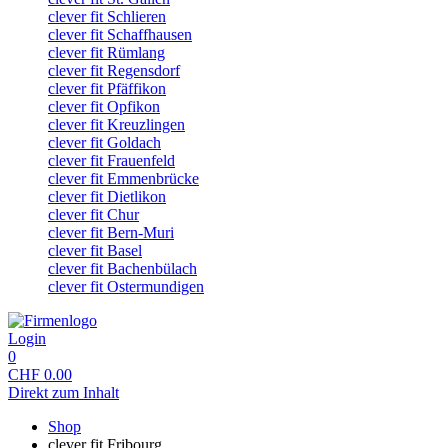
clever fit Schlieren
clever fit Schaffhausen
clever fit Rümlang
clever fit Regensdorf
clever fit Pfäffikon
clever fit Opfikon
clever fit Kreuzlingen
clever fit Goldach
clever fit Frauenfeld
clever fit Emmenbrücke
clever fit Dietlikon
clever fit Chur
clever fit Bern-Muri
clever fit Basel
clever fit Bachenbülach
clever fit Ostermundigen
Login
0
CHF
0.00
Direkt zum Inhalt
Shop
clever fit Fribourg